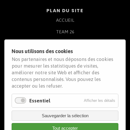
PLAN DU SITE
ACCUEIL
TEAM 26
L'ÉQUIPE
Nous utilisons des cookies
LES OUTILS
Nos partenaires et nous déposons des cookies
pour mesurer les statistiques de visites,
TÉMOIGNAGES
améliorer notre site Web et afficher des
ADHÉRER
contenus personnalisés. Vous pouvez les
accepter ou les refuser.
ESPACE ADHÉRENT
Essentiel
Afficher les détails
Sauvegarder la sélection
Tout accepter