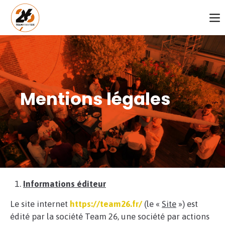
Login
Identifiant
Mentions légales
Mot de passe
CONNEXION
Register
|
Lost your password?
Informations éditeur
SUPPORT
Le site internet
https://team26.fr/
(le «
Site
») est
édité par la société Team 26, une société par actions
Lorem ipsum dolor sit amet: