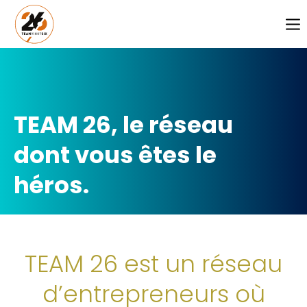
Login
Identifiant
TEAM 26, le réseau
Mot de passe
dont vous êtes le
héros.
CONNEXION
Register
|
Lost your password?
TEAM 26 est un réseau
SUPPORT
d’entrepreneurs où
Lorem ipsum dolor sit amet: