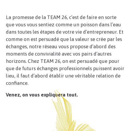
Have any questions?
+44 1234 567 890
La promesse de la TEAM 26, c’est de faire en sorte
que vous vous sentiez comme un poisson dans l’eau
Drop us a line
dans toutes les étapes de votre vie d’entrepreneur. Et
info@yourdomain.com
comme on est persuadé que la valeur se crée par les
ABOUT US
échanges, notre réseau vous propose d’abord des
moments de convivialité avec vos pairs d’autres
Lorem ipsum dolor sit amet, consectetuer
horizons. Chez TEAM 26, on est persuadé que pour
adipiscing elit.
que de futurs échanges professionnels puissent avoir
lieu, il faut d’abord établir une véritable relation de
Aenean commodo ligula eget dolor. Aenean
confiance.
massa. Cum sociis natoque penatibus et magnis
dis parturient montes, nascetur ridiculus mus.
Venez, on vous expliquera tout.
Donec quam felis, ultricies nec.