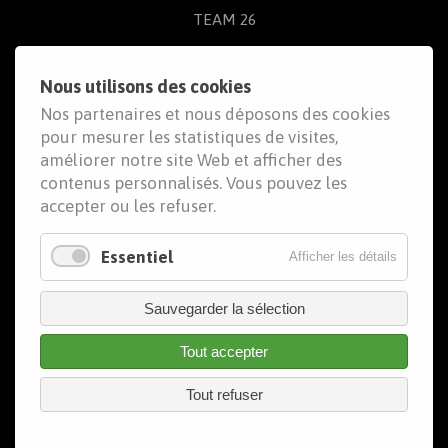
TEAM 26
L'ÉQUIPE
Nous utilisons des cookies
LES OUTILS
Nos partenaires et nous déposons des cookies
pour mesurer les statistiques de visites,
TÉMOIGNAGES
améliorer notre site Web et afficher des
ADHÉRER
contenus personnalisés. Vous pouvez les
accepter ou les refuser.
ESPACE ADHÉRENT
Essentiel
Afficher les détails
Sauvegarder la sélection
Tout accepter
2026 © Team 26. Tous droits réservés. |
Mentions
Tout refuser
légales
|
Politique de confidentialite
Cookies