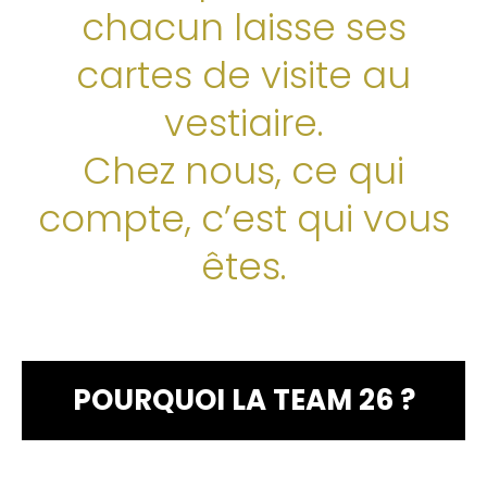
chacun laisse ses
cartes de visite au
24h
vestiaire.
/ 365days
Chez nous, ce qui
compte, c’est qui vous
êtes.
We offer support for our customers
Mon - Fri 8:00am - 5:00pm
(GMT +1)
GET IN TOUCH
Cybersteel Inc.
POURQUOI LA TEAM 26 ?
376-293 City Road, Suite 600
San Francisco, CA 94102